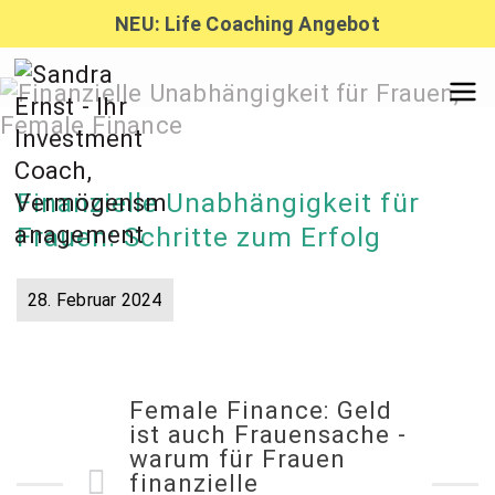
Zum
NEU: Life Coaching Angebot
Inhalt
springen
Sandra
Ernst –
Finanzielle Unabhängigkeit für
Frauen: Schritte zum Erfolg
Finanzber
28. Februar 2024
atung,
Female Finance: Geld
Investmen
ist auch Frauensache -
warum für Frauen
finanzielle