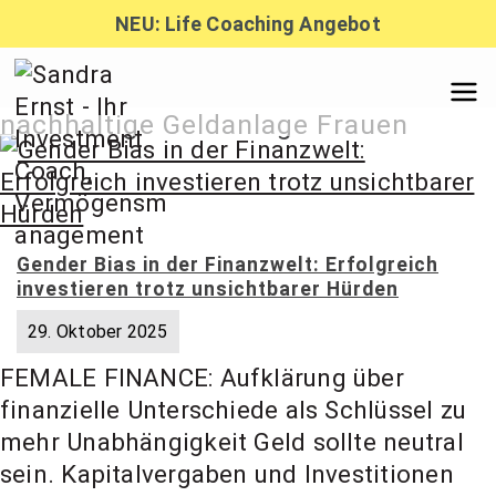
Zum
NEU: Life Coaching Angebot
Inhalt
springen
Sandra
nachhaltige Geldanlage Frauen
Ernst –
Gender Bias in der Finanzwelt: Erfolgreich
Finanzber
investieren trotz unsichtbarer Hürden
29. Oktober 2025
atung,
FEMALE FINANCE: Aufklärung über
finanzielle Unterschiede als Schlüssel zu
Investmen
mehr Unabhängigkeit Geld sollte neutral
sein. Kapitalvergaben und Investitionen