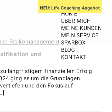
NEU: Life Coaching Angebot
HOME
ÜBER MICH
MEINE KUNDEN
MEIN SERVICE
ratung,
SPARBOX
BLOG
ageberatung
sifikation und
KONTAKT
zu langfristigem finanziellen Erfolg
2024 ging es um die Grundlagen
 vertiefen und den Fokus auf
.]