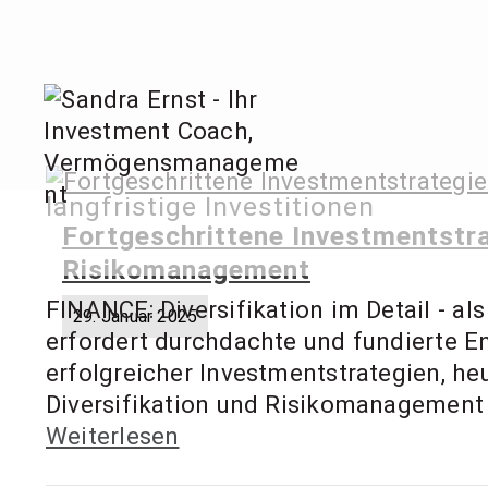
Zum
Inhalt
springen
Sandra
langfristige Investitionen
Invest
Fortgeschrittene Investmentstra
Risikomanagement
FINANCE: Diversifikation im Detail - al
29. Januar 2025
erfordert durchdachte und fundierte E
erfolgreicher Investmentstrategien, he
Diversifikation und Risikomanagement z
Weiterlesen