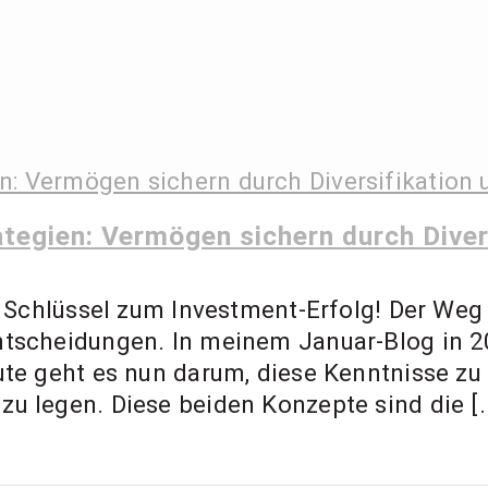
 Ernst – Finanzbe
ment Coach, Anl
tegien: Vermögen sichern durch Diver
s Schlüssel zum Investment-Erfolg! Der Weg 
ntscheidungen. In meinem Januar-Blog in 
ute geht es nun darum, diese Kenntnisse zu
u legen. Diese beiden Konzepte sind die [..