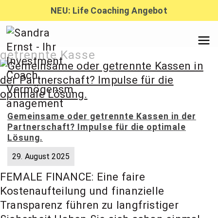
Zum
NEU: Life Coaching Angebot
Inhalt
springen
Sandra
getrennte Kasse
Ernst –
Gemeinsame oder getrennte Kassen in der
Finanzber
Partnerschaft? Impulse für die optimale
Lösung.
atung,
29. August 2025
FEMALE FINANCE: Eine faire
Investmen
Kostenaufteilung und finanzielle
Transparenz führen zu langfristiger