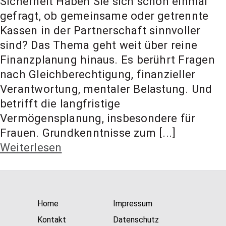
Sicherheit Haben Sie sich schon einmal
t Coach,
gefragt, ob gemeinsame oder getrennte
Kassen in der Partnerschaft sinnvoller
Anlageber
sind? Das Thema geht weit über reine
Finanzplanung hinaus. Es berührt Fragen
nach Gleichberechtigung, finanzieller
atung
Verantwortung, mentaler Belastung. Und
betrifft die langfristige
Vermögensplanung, insbesondere für
Frauen. Grundkenntnisse zum [...]
Weiterlesen
Home
Impressum
Kontakt
Datenschutz