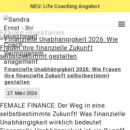
Zum
NEU: Life Coaching Angebot
Inhalt
springen
Sandra
Frauen investieren
Ernst –
Finanzielle Unabhängigkeit 2026: Wie Frauen
Finanzber
ihre finanzielle Zukunft selbstbestimmt
gestalten
atung,
27. März 2026
FEMALE FINANCE: Der Weg in eine
Investmen
selbstbestimmte Zukunft! Was finanzielle
Unabhängigkeit wirklich bedeutet