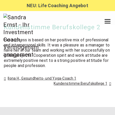
Zum
NEU: Life Coaching Angebot
Inhalt
springen
Sandra
Kundenstimme Berufskollege 2
Her success is based on her positive mix of professional
Ernst –
and interpersonal skills. It was a pleasure as a manager to
have her in our team and working with her successfully on
global projects. Cooperation spirit and work attitude are
extremely positive next to a strong positive attitude for
Finanzber
people and profession.
Beitragsnavigation
Ilona H., Gesundheits- und Yoga-Coach 1
atung,
Kundenstimme Berufskollege 1
Investmen