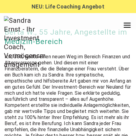
Zum
NEU: Life Coaching Angebot
Inhalt
springen
Sandra
Berta W., 55 Jahre, Angestellte im
Medizin-Bereich
Ernst –
Ich, Ü50, wollte einen neuen Weg im Bereich Finanzen und
Altersvorsorge gehen. Und diesen mit einer
Finanzberaterin, die die Belange einer Frau versteht. Über
Finanzber
ein Buch kam ich zu Sandra. Ihre sympatische,
empathische und hilfsbereite Art gaben mir von Anfang an
ein gutes Gefühl. Der Investment-Bereich war Neuland für
mich und ich hatte viele Fragen. Sie erklärte geduldig,
atung,
ausführlich und transparent – alles auf Augenhöhe.
Kompetent erstellte sie individuelle Anlagemöglichkeiten,
gab mir wertvolle Tipps und begleitet mich weiterhin. Sie
Investmen
steht zu 100% hinter Ihrer Empfehlung. Es ist mehr als ihr
Beruf, es ist ihre Berufung. Ich kann Sandra jeder Frau
empfehlen, die ihre finanzielle Unabhängigkeit sichern
möchte. Je früher desto besser bzw. besser spät als nie.